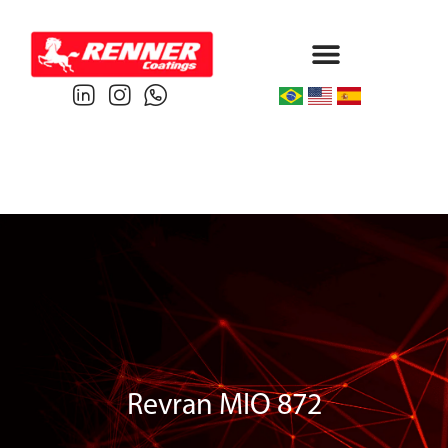
Protective & Marine
Performance & Powder
Revran MIO 872