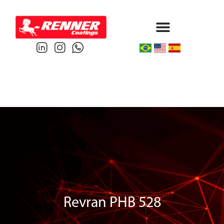
Protective & Marine
Performance & Powder
Revran PHB 528