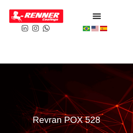
Protective & Marine
Performance & Powder
Revran POX 528