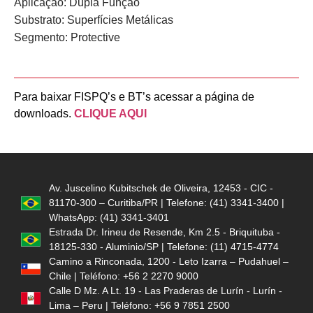
Aplicação:
Dupla Função
Substrato:
Superfícies Metálicas
Segmento:
Protective
Para baixar FISPQ’s e BT’s acessar a página de
downloads.
CLIQUE AQUI
Av. Juscelino Kubitschek de Oliveira, 12453 - CIC -
81170-300 – Curitiba/PR | Telefone: (41) 3341-3400 |
WhatsApp: (41) 3341-3401
Estrada Dr. Irineu de Resende, Km 2.5 - Briquituba -
18125-330 - Aluminio/SP | Telefone: (11) 4715-4774
Camino a Rinconada, 1200 - Leto Izarra – Pudahuel –
Chile | Teléfono: +56 2 2270 9000
Calle D Mz. A Lt. 19 - Las Praderas de Lurín - Lurín -
Lima – Peru | Teléfono: +56 9 7851 2500