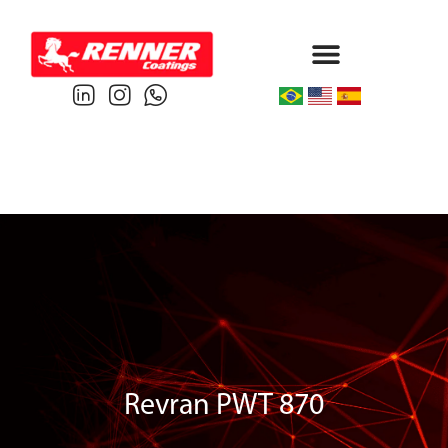
Protective & Marine
Performance & Powder
Revran PWT 870