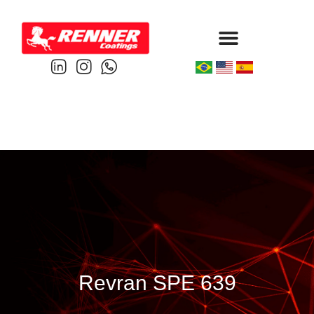
Protective & Marine
Performance & Powder
Revran SPE 639