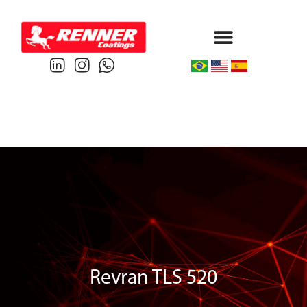
Protective & Marine
Performance & Powder
Revran TLS 520