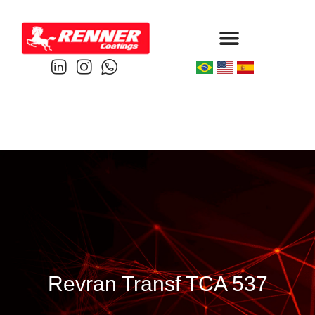
Protective & Marine
Performance & Powder
Revran Transf TCA 537