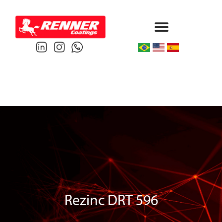
Protective & Marine
Performance & Powder
Rezinc DRT 596