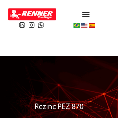
Protective & Marine
Performance & Powder
Rezinc PEZ 870