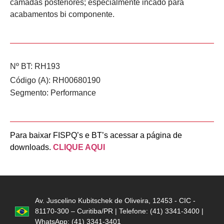
camadas posteriores; especialmente incado para
acabamentos bi componente.
Nº BT: RH193
Código (A): RH00680190
Segmento:
Performance
Para baixar FISPQ’s e BT’s acessar a página de
downloads.
CLIQUE AQUI
Av. Juscelino Kubitschek de Oliveira, 12453 - CIC -
81170-300 – Curitiba/PR | Telefone: (41) 3341-3400 |
WhatsApp: (41) 3341-3401