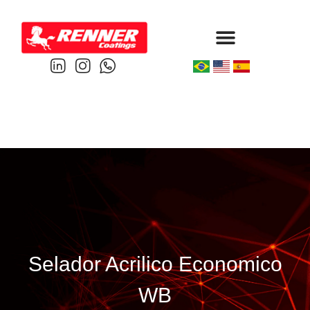
Protective & Marine
Performance & Powder
Selador Acrilico Economico
WB