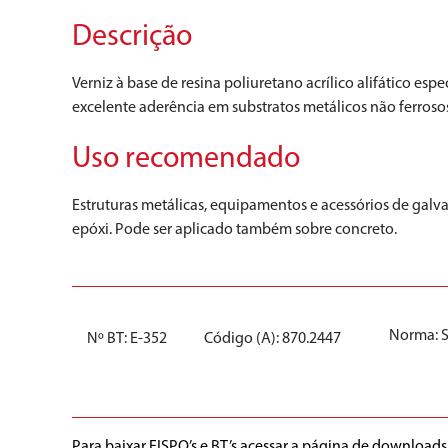
Descrição
Verniz à base de resina poliuretano acrílico alifático e
excelente aderência em substratos metálicos não ferroso
Uso recomendado
Estruturas metálicas, equipamentos e acessórios de galva
epóxi. Pode ser aplicado também sobre concreto.
Norma:
Nº BT: E-352
Código (A): 870.2447
Para baixar FISPQ’s e BT’s acessar a página de downloads