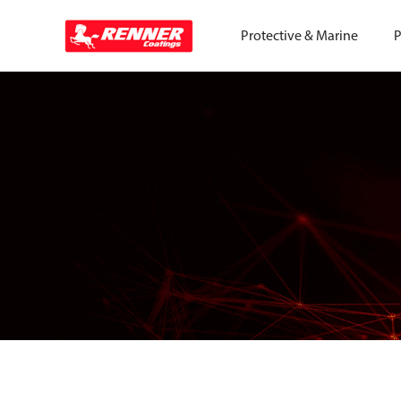
Protective & Marine
P