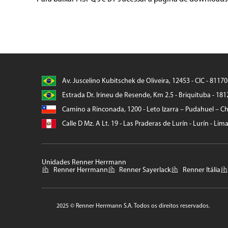
Av. Juscelino Kubitschek de Oliveira, 12453 - CIC - 8117
Estrada Dr. Irineu de Resende, Km 2.5 - Briquituba - 181
Camino a Rinconada, 1200 - Leto Izarra – Pudahuel – Chi
Calle D Mz. A Lt. 19 - Las Praderas de Lurín - Lurín - Lim
Unidades Renner Herrmann
Renner Herrmann
Renner Sayerlack
Renner Itália
2025 © Renner Herrmann S.A. Todos os direitos reservados.