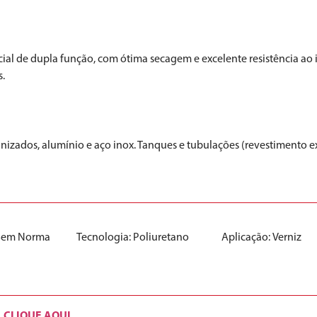
special de dupla função, com ótima secagem e excelente resistência a
s.
nizados, alumínio e aço inox. Tanques e tubulações (revestimento ex
Sem Norma
Tecnologia:
Poliuretano
Aplicação:
Verniz
CLIQUE AQUI
.