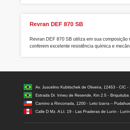
Revran DEF 870 SB
Revran DEF 870 SB utiliza em sua composição ma
conferem excelente resistência química e mecâni
Av. Juscelino Kubitschek de Oliveira, 12453 - CIC 
Estrada Dr. Irineu de Resende, Km 2.5 - Briquituba
Camino a Rinconada, 1200 - Leto Izarra – Pudahuel
Calle D Mz. A Lt. 19 - Las Praderas de Lurín - Lurí