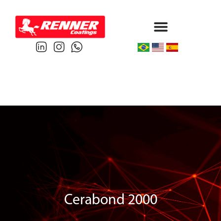
Protective & Marine
Performance & Powder
Cerabond 2000