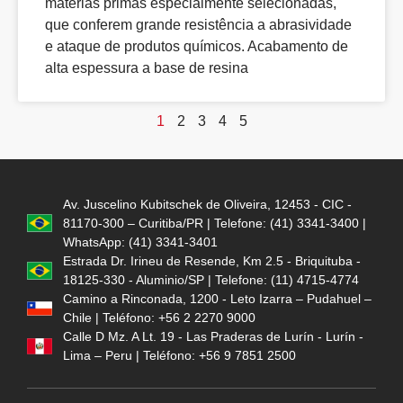
matérias primas especialmente selecionadas,
que conferem grande resistência a abrasividade
e ataque de produtos químicos. Acabamento de
alta espessura a base de resina
1
2
3
4
5
Av. Juscelino Kubitschek de Oliveira, 12453 - CIC -
81170-300 – Curitiba/PR | Telefone: (41) 3341-3400 |
WhatsApp: (41) 3341-3401
Estrada Dr. Irineu de Resende, Km 2.5 - Briquituba -
18125-330 - Aluminio/SP | Telefone: (11) 4715-4774
Camino a Rinconada, 1200 - Leto Izarra – Pudahuel –
Chile | Teléfono: +56 2 2270 9000
Calle D Mz. A Lt. 19 - Las Praderas de Lurín - Lurín -
Lima – Peru | Teléfono: +56 9 7851 2500