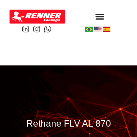
Protective & Marine
Performance & Powder
Rethane FLV AL 870