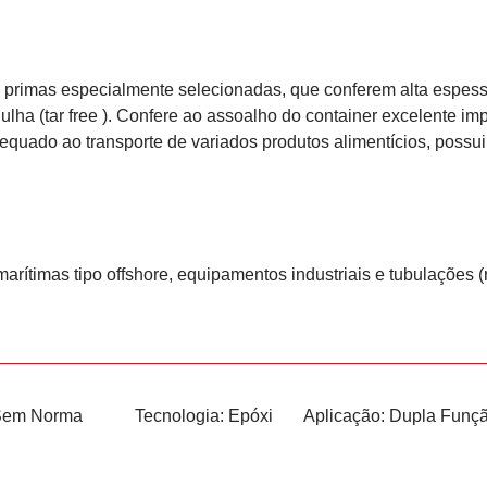
primas especialmente selecionadas, que conferem alta espess
 hulha (tar free ). Confere ao assoalho do container excelente i
dequado ao transporte de variados produtos alimentícios, possu
arítimas tipo offshore, equipamentos industriais e tubulações 
Sem Norma
Tecnologia:
Epóxi
Aplicação:
Dupla Funç