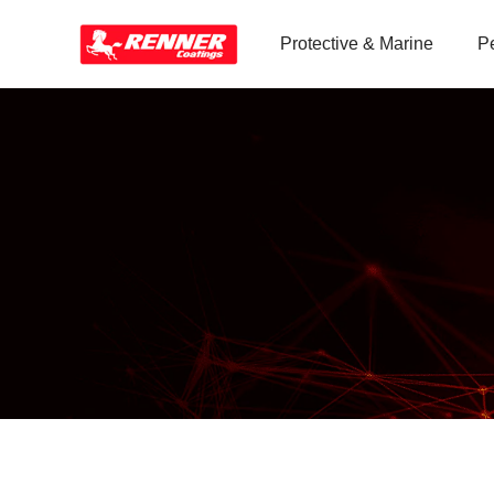
Protective & Marine
P