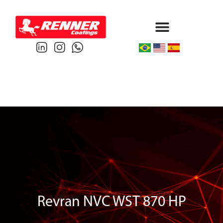
Protective & Marine
Performance & Powder
Revran NVC WST 870 HP