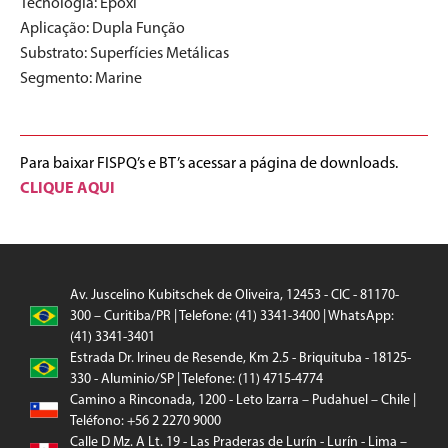
Tecnologia:
Epóxi
Aplicação:
Dupla Função
Substrato:
Superfícies Metálicas
Segmento:
Marine
Para baixar FISPQ’s e BT’s acessar a página de downloads.
CLIQUE AQUI
Av. Juscelino Kubitschek de Oliveira, 12453 - CIC - 81170-
300 – Curitiba/PR | Telefone: (41) 3341-3400 | WhatsApp:
(41) 3341-3401
Estrada Dr. Irineu de Resende, Km 2.5 - Briquituba - 18125-
330 - Aluminio/SP | Telefone: (11) 4715-4774
Camino a Rinconada, 1200 - Leto Izarra – Pudahuel – Chile |
Teléfono: +56 2 2270 9000
Calle D Mz. A Lt. 19 - Las Praderas de Lurín - Lurín - Lima –