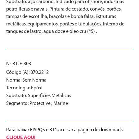
Substrato: aço carbono. Indicado para offshore, indústrias
petrolíferas e navais. Pintura de costado, convés, porões,
tampas de escotilha, braçolas e borda falsa. Estruturas
metálicas, equipamentos, pontes e tubulações. Interno de
tanques de lastro, água doce e óleo cru (*5) .
Nº BT: E-303
Código (A): 870.2212
Norma:
Sem Norma
Tecnologia:
Epóxi
Substrato:
Superfícies Metálicas
,
Segmento:
Protective
Marine
Para baixar FISPQ’s e BT’s acessar a página de downloads.
CLIQUE AQUI