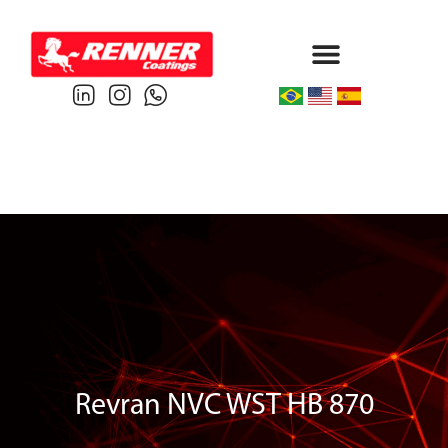
Protective & Marine
Performance & Powder
Revran NVC WST HB 870