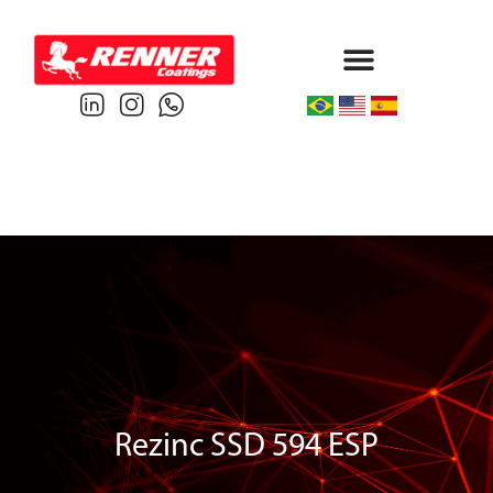
Protective & Marine
Performance & Powder
Rezinc SSD 594 ESP