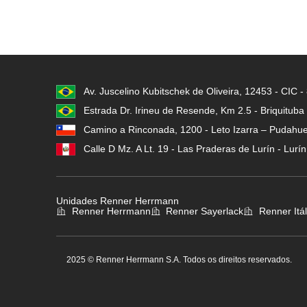
Av. Juscelino Kubitschek de Oliveira, 12453 - CIC 
Estrada Dr. Irineu de Resende, Km 2.5 - Briquituba
Camino a Rinconada, 1200 - Leto Izarra – Pudahuel
Calle D Mz. A Lt. 19 - Las Praderas de Lurín - Lurí
Unidades Renner Herrmann
Renner Herrmann
Renner Sayerlack
Renner Itál
2025 © Renner Herrmann S.A. Todos os direitos reservados.