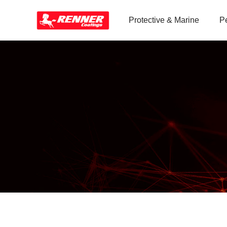
Protective & Marine
P