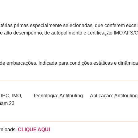
rias primas especialmente selecionadas, que conferem excele
ee de alto desempenho, de autopolimento e certificação IMO AFS
 de embarcações. Indicada para condições estáticas e dinâmic
,
,
DPC
IMO
Tecnologia:
Antifouling
Aplicação:
Antifouling
mam 23
wnloads.
CLIQUE AQUI