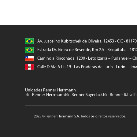
Av. Juscelino Kubitschek de Oliveira, 12453 - CIC - 8117
Estrada Dr. Irineu de Resende, Km 2.5 - Briquituba - 181
Camino a Rinconada, 1200 - Leto Izarra – Pudahuel – Chi
Calle D Mz. A Lt. 19 - Las Praderas de Lurín - Lurín - Lim
Unidades Renner Herrmann
Renner Herrmann
Renner Sayerlack
Renner Itália
2025 © Renner Herrmann S.A. Todos os direitos reservados.