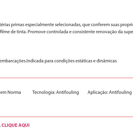
rias primas especialmente selecionadas, que conferem suas proprie
ilme de tinta. Promove controlada e consistente renovação da superfí
embarcações.Indicada para condições estáticas e dinâmicas
Sem Norma
Tecnologia:
Antifouling
Aplicação:
Antifouling
CLIQUE AQUI
.