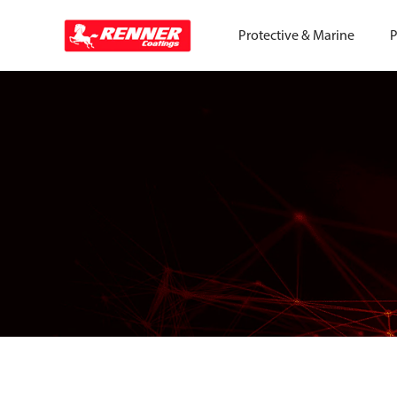
Protective & Marine
P