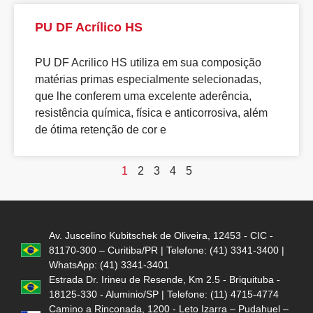
PU DF Acrílico HS
PU DF Acrilico HS utiliza em sua composição
matérias primas especialmente selecionadas,
que lhe conferem uma excelente aderência,
resistência química, física e anticorrosiva, além
de ótima retenção de cor e
1
2
3
4
5
Av. Juscelino Kubitschek de Oliveira, 12453 - CIC -
81170-300 – Curitiba/PR | Telefone: (41) 3341-3400 |
WhatsApp: (41) 3341-3401
Estrada Dr. Irineu de Resende, Km 2.5 - Briquituba -
18125-330 - Aluminio/SP | Telefone: (11) 4715-4774
Camino a Rinconada, 1200 - Leto Izarra – Pudahuel –