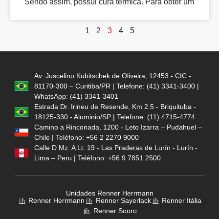
Sendo assim, possui cura térmica. Para obter um
1
2
3
4
5
Av. Juscelino Kubitschek de Oliveira, 12453 - CIC -
81170-300 – Curitiba/PR | Telefone: (41) 3341-3400 |
WhatsApp: (41) 3341-3401
Estrada Dr. Irineu de Resende, Km 2.5 - Briquituba -
18125-330 - Aluminio/SP | Telefone: (11) 4715-4774
Camino a Rinconada, 1200 - Leto Izarra – Pudahuel –
Chile | Teléfono: +56 2 2270 9000
Calle D Mz. A Lt. 19 - Las Praderas de Lurín - Lurín -
Lima – Peru | Teléfono: +56 9 7851 2500
Unidades Renner Herrmann
Renner Herrmann
Renner Sayerlack
Renner Itália
Renner Sooro