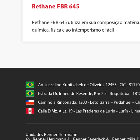
Rethane FBR 645
Rethane FBR 645 utiliza em sua composição matérias 
química, física e ao intemperismo e fácil
Av. Juscelino Kubitschek de Oliveira, 12453 - CIC - 8117
Estrada Dr. Irineu de Resende, Km 2.5 - Briquituba - 181
Camino a Rinconada, 1200 - Leto Izarra – Pudahuel – Chi
Calle D Mz. A Lt. 19 - Las Praderas de Lurín - Lurín - Lim
Unidades Renner Herrmann
Renner Herrmann
Renner Sayerlack
Renner Itália