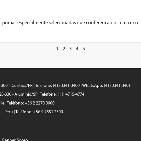
primas especialmente selecionadas que conferem ao sistema excelent
1
2
3
4
5
0-300 – Curitiba/PR | Telefone: (41) 3341-3400 | WhatsApp: (41) 3341-3401
25-330 - Aluminio/SP | Telefone: (11) 4715-4774
le | Teléfono: +56 2 2270 9000
a – Peru | Teléfono: +56 9 7851 2500
Renner Sooro