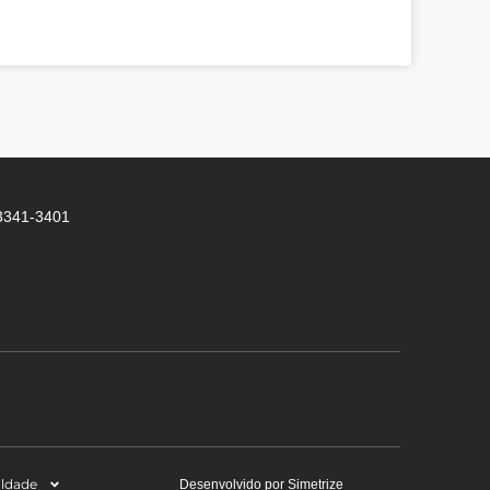
 3341-3401
aldade
Desenvolvido por Simetrize