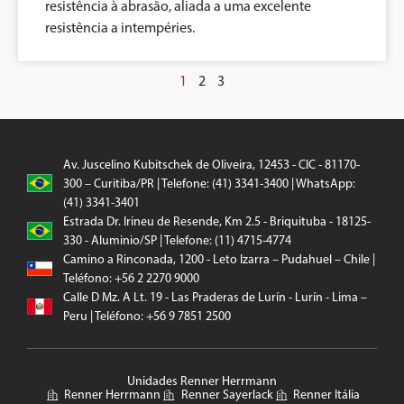
resistência à abrasão, aliada a uma excelente
resistência a intempéries.
1
2
3
Av. Juscelino Kubitschek de Oliveira, 12453 - CIC - 81170-
300 – Curitiba/PR | Telefone: (41) 3341-3400 | WhatsApp:
(41) 3341-3401
Estrada Dr. Irineu de Resende, Km 2.5 - Briquituba - 18125-
330 - Aluminio/SP | Telefone: (11) 4715-4774
Camino a Rinconada, 1200 - Leto Izarra – Pudahuel – Chile |
Teléfono: +56 2 2270 9000
Calle D Mz. A Lt. 19 - Las Praderas de Lurín - Lurín - Lima –
Peru | Teléfono: +56 9 7851 2500
Unidades Renner Herrmann
Renner Herrmann
Renner Sayerlack
Renner Itália