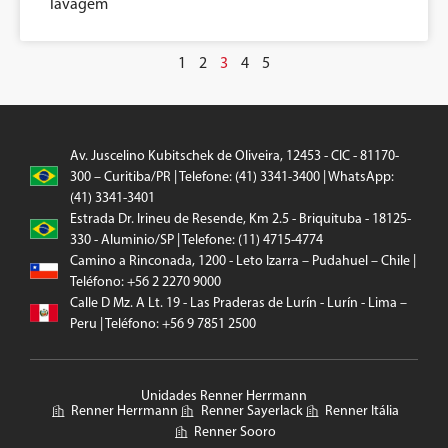
lavagem
1
2
3
4
5
Av. Juscelino Kubitschek de Oliveira, 12453 - CIC - 81170-
300 – Curitiba/PR | Telefone: (41) 3341-3400 | WhatsApp:
(41) 3341-3401
Estrada Dr. Irineu de Resende, Km 2.5 - Briquituba - 18125-
330 - Aluminio/SP | Telefone: (11) 4715-4774
Camino a Rinconada, 1200 - Leto Izarra – Pudahuel – Chile |
Teléfono: +56 2 2270 9000
Calle D Mz. A Lt. 19 - Las Praderas de Lurín - Lurín - Lima –
Peru | Teléfono: +56 9 7851 2500
Unidades Renner Herrmann
Renner Herrmann
Renner Sayerlack
Renner Itália
Renner Sooro