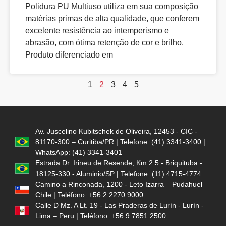
Polidura PU Multiuso utiliza em sua composição
matérias primas de alta qualidade, que conferem
excelente resistência ao intemperismo e
abrasão, com ótima retenção de cor e brilho.
Produto diferenciado em
1
2
3
4
5
Av. Juscelino Kubitschek de Oliveira, 12453 - CIC -
81170-300 – Curitiba/PR | Telefone: (41) 3341-3400 |
WhatsApp: (41) 3341-3401
Estrada Dr. Irineu de Resende, Km 2.5 - Briquituba -
18125-330 - Aluminio/SP | Telefone: (11) 4715-4774
Camino a Rinconada, 1200 - Leto Izarra – Pudahuel –
Chile | Teléfono: +56 2 2270 9000
Calle D Mz. A Lt. 19 - Las Praderas de Lurín - Lurín -
Lima – Peru | Teléfono: +56 9 7851 2500